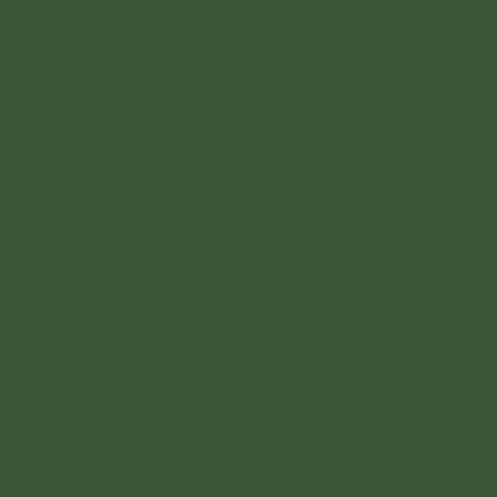
03560 El Campello
Alicante
Horario
Lun: Cerrado
Mar -
Dom: 9:00 - 16:00
Contacto
+34 618296857
info@brekker.es
Instagram
Legal
T&Cs y Políticas
Lekker Alicante SL
CIF: B22982268