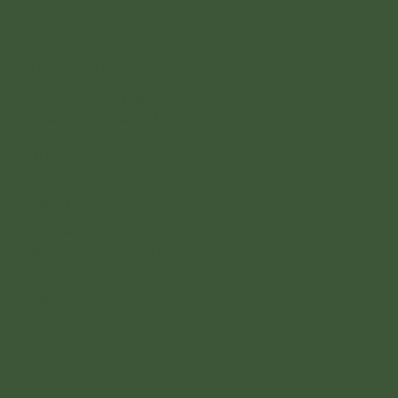
Encuéntranos
Calle San Bartolome 35
(Encima del Mercadona)
03560 El Campello
Alicante
Horario
Lun: Cerrado
Mar -
Dom: 9:00 - 16:00
Contacto
+34 618296857
info@brekker.es
Instagram