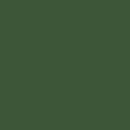
03560 El Campello
Alicante
Horario
Lun: Cerrado
Mar -
Dom: 9:00 - 16:00
Contacto
+34 618296857
info@brekker.es
Instagram
Legal
T&Cs y Políticas
Lekker Alicante SL
CIF: B22982268